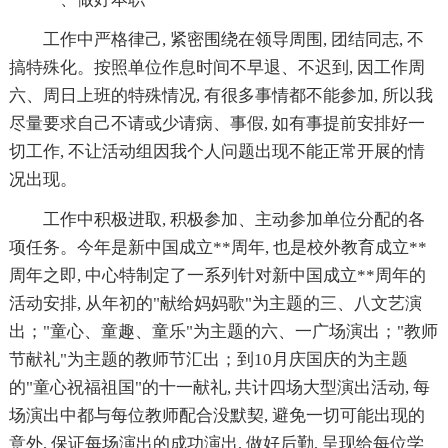
工作中严格律己, 紧密围绕在领导周围, 团结同志, 不
搞特殊化。按照单位作息时间不早退、不迟到, 因工作周
六、周日上班的特殊情况, 有很多事情都不能参加, 所以我
尽量要求自己不请或少请病、事假, 如有事提前安排好一
切工作, 不让活动组因我个人问题出现不能正常开展的情
况出现。
工作中积极进取, 积极参加、主动参加单位分配的各
项任务。今年是新中国成立**周年, 也是校外教育成立**
周年之即, 中心特制定了一系列针对新中国成立**周年的
活动安排, 从年初的"献给妈妈歌"为主题的三、八文艺演
出；"童心、童趣、童乐"为主题的六、一广场演出；"教师
节献礼"为主题的教师节汇出；到10月庆国庆的为主题
的"童心祝福祖国"的十一献礼, 共计四场大型演出活动, 每
场演出中都与每位教师配合没默契, 避免一切可能出现的
意外, 保证每场演出的成功演出, 做好后勤, 呈现给每位学