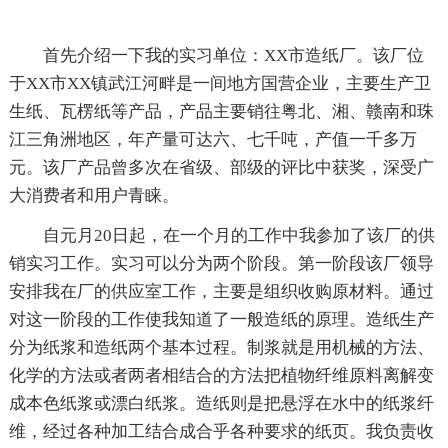
首先介绍一下我的实习单位：XX市造纸厂。该厂位
于XX市XX镇武江河畔是一间地方国营企业，主要生产卫
生纸、瓦楞纸等产品，产品主要销往粤北、湘、赣南和珠
江三角洲地区，年产量可达六、七千吨，产值一千多万
元。该厂产品曾多次在省级、部级的评比中获奖，深受广
大消费者和用户青睐。
自元月20日起，在一个月的工作中我参加了该厂的供
销实习工作。实习可以分为两个阶段。第一阶段该厂领导
安排我在厂的供应室工作，主要是组织收购原材料。通过
对这一阶段的工作使我知道了一般造纸的原理。造纸生产
分为纸浆和造纸两个基本过程。制浆就是用机械的方法、
化学的方法或者两者相结合的方法把植物纤维原料离解变
成本色纸浆或漂白纸浆。造纸则是把悬浮在水中的纸浆纤
维，经过各种加工结合成合乎各种要求的纸页。我负责收