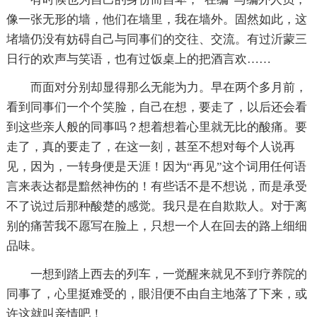
像一张无形的墙，他们在墙里，我在墙外。固然如此，这
堵墙仍没有妨碍自己与同事们的交往、交流。有过沂蒙三
日行的欢声与笑语，也有过饭桌上的把酒言欢……
而面对分别却显得那么无能为力。早在两个多月前，
看到同事们一个个笑脸，自己在想，要走了，以后还会看
到这些亲人般的同事吗？想着想着心里就无比的酸痛。要
走了，真的要走了，在这一刻，甚至不想对每个人说再
见，因为，一转身便是天涯！因为“再见”这个词用任何语
言来表达都是黯然神伤的！有些话不是不想说，而是承受
不了说过后那种酸楚的感觉。我只是在自欺欺人。对于离
别的痛苦我不愿写在脸上，只想一个人在回去的路上细细
品味。
一想到踏上西去的列车，一觉醒来就见不到疗养院的
同事了，心里挺难受的，眼泪便不由自主地落了下来，或
许这就叫亲情吧！