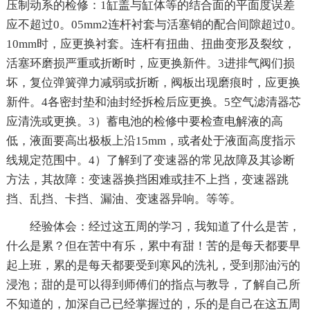
压制动系的检修：1缸盖与缸体等的结合面的平面度误差
应不超过0。05mm2连杆衬套与活塞销的配合间隙超过0。
10mm时，应更换衬套。连杆有扭曲、扭曲变形及裂纹，
活塞环磨损严重或折断时，应更换新件。3进排气阀们损
坏，复位弹簧弹力减弱或折断，阀板出现磨痕时，应更换
新件。4各密封垫和油封经拆检后应更换。5空气滤清器芯
应清洗或更换。3）蓄电池的检修中要检查电解液的高
低，液面要高出极板上沿15mm，或者处于液面高度指示
线规定范围中。4）了解到了变速器的常见故障及其诊断
方法，其故障：变速器换挡困难或挂不上挡，变速器跳
挡、乱挡、卡挡、漏油、变速器异响。等等。
经验体会：经过这五周的学习，我知道了什么是苦，
什么是累？但在苦中有乐，累中有甜！苦的是每天都要早
起上班，累的是每天都要受到寒风的洗礼，受到那油污的
浸泡；甜的是可以得到师傅们的指点与教导，了解自己所
不知道的，加深自己已经掌握过的，乐的是自己在这五周