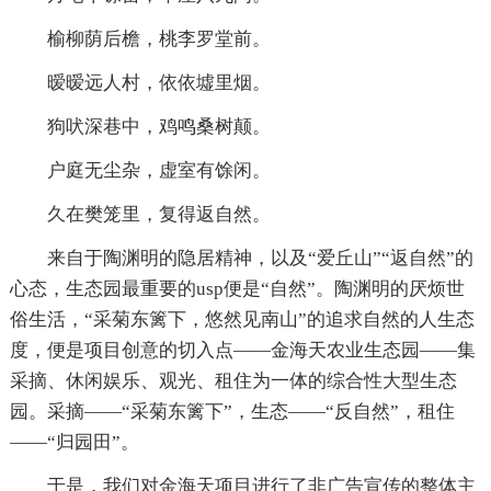
榆柳荫后檐，桃李罗堂前。
暧暧远人村，依依墟里烟。
狗吠深巷中，鸡鸣桑树颠。
户庭无尘杂，虚室有馀闲。
久在樊笼里，复得返自然。
来自于陶渊明的隐居精神，以及“爱丘山”“返自然”的
心态，生态园最重要的usp便是“自然”。陶渊明的厌烦世
俗生活，“采菊东篱下，悠然见南山”的追求自然的人生态
度，便是项目创意的切入点——金海天农业生态园——集
采摘、休闲娱乐、观光、租住为一体的综合性大型生态
园。采摘——“采菊东篱下”，生态——“反自然”，租住
——“归园田”。
于是，我们对金海天项目进行了非广告宣传的整体主