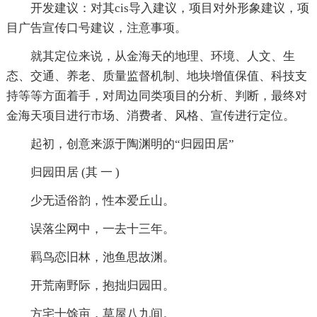
开发建议：对其cis导入建议，项目对外形象建议，项
目广告宣传口号建议，注意事项。
就其定位来说，从金海天的地理、环境、人文、生
态、交通、养老、质量监督机制、地块增值保值、科技支
持等等方面着手，对周边同类项目的分析、判断，最终对
金海天项目进行市场、消费者、风格、宣传进行定位。
起初，创意来源于陶渊明的“归园田居”
归园田居 (其 一 )
少无适俗韵，性本爱丘山。
误落尘网中，一去十三年。
羁鸟恋旧林，池鱼思故渊。
开荒南野际，抱拙归园田。
方宅十馀亩，草屋八九间。